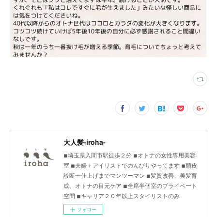
大人髪-iroha-
◾︎埼玉県入間市駅徒歩２分 ◾︎オトナの女性専用美容
室 ◾︎夫婦＋アイリストでのんびりやってます ◾︎頭皮
診断〜仕上げまでマンツーマン ◾︎髪質改善、美髪育
成、オトナの目元ケア ◾︎全席半個室のプライベート
空間 ◾︎キャリア２０年以上スタイリストのみ
フォロー